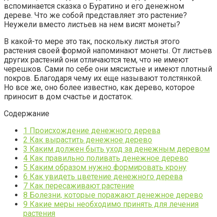
вспоминается сказка о Буратино и его денежном
дереве. Что же собой представляет это растение?
Неужели вместо листьев на нем висят монеты?
В какой-то мере это так, поскольку листья этого
растения своей формой напоминают монеты. От листьев
других растений они отличаются тем, что не имеют
черешков. Сами по себе они мясистые и имеют плотный
покров. Благодаря чему их еще называют толстянкой.
Но все же, оно более известно, как дерево, которое
приносит в дом счастье и достаток.
Содержание
1
Происхождение денежного дерева
2
Как вырастить денежное дерево
3
Каким должен быть уход за денежным деревом
4
Как правильно поливать денежное дерево
5
Каким образом нужно формировать крону
6
Как увидеть цветение денежного дерева
7
Как пересаживают растение
8
Болезни, которые поражают денежное дерево
9
Какие меры необходимо принять для лечения
растения