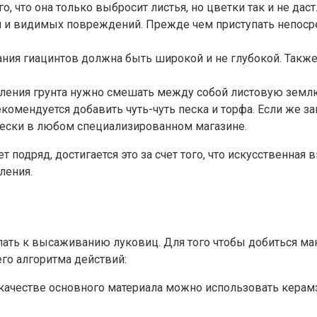
го, что она только выбросит листья, но цветки так и не д
ли и видимых повреждений. Прежде чем приступать непоср
ания гиацинтов должна быть широкой и не глубокой. Так
вления грунта нужно смешать между собой листовую земл
омендуется добавить чуть-чуть песка и торфа. Если же зан
чески в любом специализированном магазине.
подряд, достигается это за счет того, что искусственная 
ления.
ать к высаживанию луковиц. Для того чтобы добиться мак
го алгоритма действий:
качестве основного материала можно использовать керамз