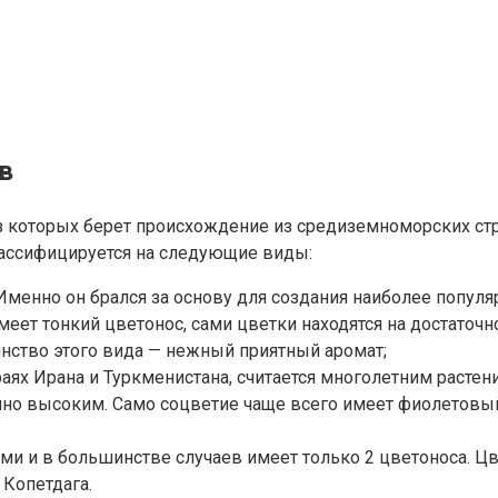
в
 которых берет происхождение из средиземноморских стра
лассифицируется на следующие виды:
Именно он брался за основу для создания наиболее популя
еет тонкий цветонос, сами цветки находятся на достаточно
нство этого вида — нежный приятный аромат;
краях Ирана и Туркменистана, считается многолетним растен
чно высоким. Само соцветие чаще всего имеет фиолетовый
ями и в большинстве случаев имеет только 2 цветоноса. Ц
 Копетдага.