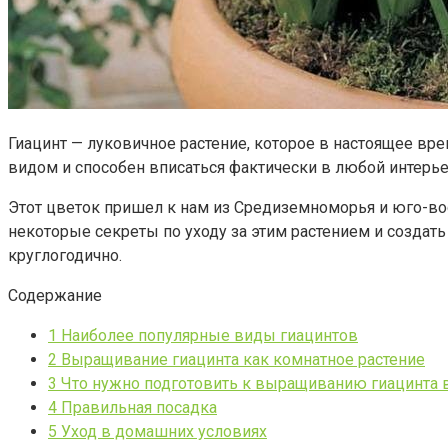
Гиацинт — луковичное растение, которое в настоящее в
видом и способен вписаться фактически в любой интерьер
Этот цветок пришел к нам из Средиземноморья и юго-вос
некоторые секреты по уходу за этим растением и создать
круглогодично.
Содержание
1
Наиболее популярные виды гиацинтов
2
Выращивание гиацинта как комнатное растение
3
Что нужно подготовить к выращиванию гиацинта 
4
Правильная посадка
5
Уход в домашних условиях