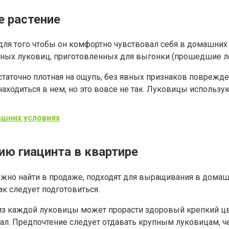
е растение
 для того чтобы он комфортно чувствовал себя в домашних
ьных луковиц, приготовленных для выгонки (прошедшие ле
статочно плотная на ощупь, без явных признаков поврежд
аходиться в нем, но это вовсе не так. Луковицы использую
ашних условиях
ю гиацинта в квартире
можно найти в продаже, подходят для выращивания в домаш
к следует подготовиться:
 из каждой луковицы может прорасти здоровый крепкий цв
ал. Предпочтение следует отдавать крупным луковицам, че