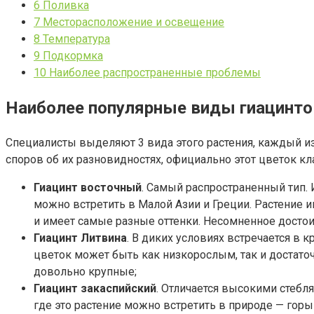
6
Поливка
7
Месторасположение и освещение
8
Температура
9
Подкормка
10
Наиболее распространенные проблемы
Наиболее популярные виды гиацинто
Специалисты выделяют 3 вида этого растения, каждый из
споров об их разновидностях, официально этот цветок к
Гиацинт восточный
. Самый распространенный тип. 
можно встретить в Малой Азии и Греции. Растение им
и имеет самые разные оттенки. Несомненное достои
Гиацинт Литвина
. В диких условиях встречается в 
цветок может быть как низкорослым, так и достато
довольно крупные;
Гиацинт закаспийский
. Отличается высокими стебл
где это растение можно встретить в природе — горы