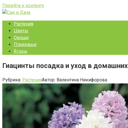
Перейти к контенту
Растения
Цветы
Овощи
Плодовые
Ягоды
Гиацинты посадка и уход в домашних
Рубрика:
Растения
Автор:
Валентина Никифорова